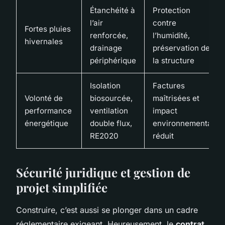
Étanchéité à
Protection
l’air
contre
Fortes pluies
renforcée,
l’humidité,
hivernales
drainage
préservation de
périphérique
la structure
Isolation
Factures
Volonté de
biosourcée,
maîtrisées et
performance
ventilation
impact
énergétique
double flux,
environnemental
RE2020
réduit
Sécurité juridique et gestion de
projet simplifiée
Construire, c’est aussi se plonger dans un cadre
réglementaire exigeant. Heureusement, le
contrat