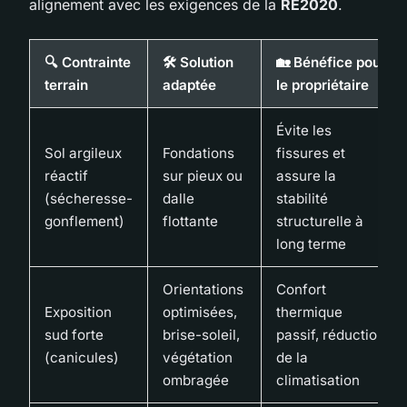
alignement avec les exigences de la
RE2020
.
🔍 Contrainte
🛠️ Solution
🏡 Bénéfice pour
terrain
adaptée
le propriétaire
Évite les
Sol argileux
Fondations
fissures et
réactif
sur pieux ou
assure la
(sécheresse-
dalle
stabilité
gonflement)
flottante
structurelle à
long terme
Orientations
Confort
Exposition
optimisées,
thermique
sud forte
brise-soleil,
passif, réduction
(canicules)
végétation
de la
ombragée
climatisation