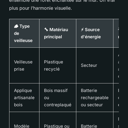
ensemble une forêt enchantée sur le mur. Un vrai
plus pour l’harmonie visuelle.
🪵 Type
🔧 Matériau
⚡ Source
🌟 A
de
principal
d'énergie
maje
veilleuse
Allu
Veilleuse
Plastique
auto
Secteur
prise
recyclé
au
crép
Applique
Bois massif
Batterie
Esth
artisanale
ou
rechargeable
chal
bois
contreplaqué
ou secteur
et d
Mobi
Modèle
Plastique ou
Batterie
sécu