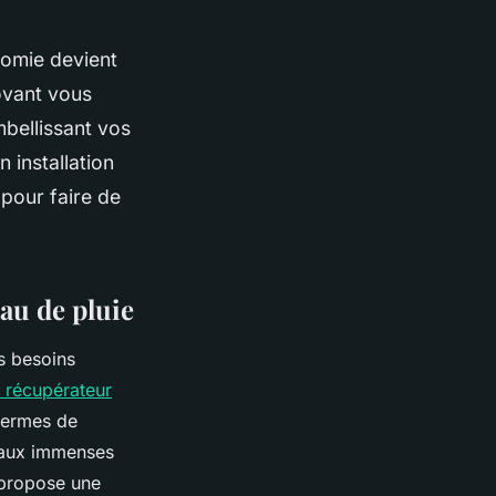
nomie devient
ovant vous
mbellissant vos
 installation
 pour faire de
au de pluie
s besoins
n récupérateur
termes de
s aux immenses
 propose une