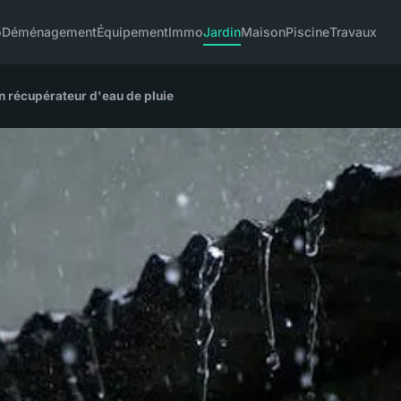
o
Déménagement
Équipement
Immo
Jardin
Maison
Piscine
Travaux
 récupérateur d'eau de pluie