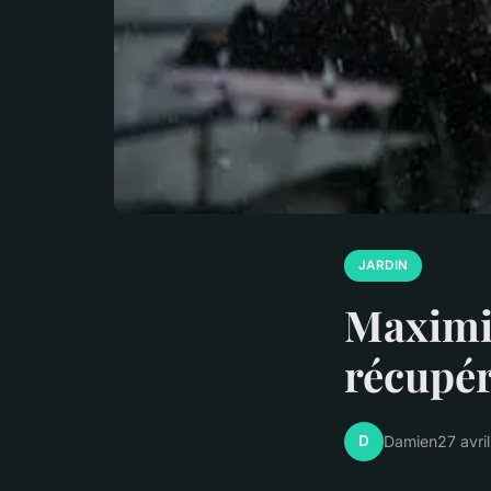
JARDIN
Maximi
récupér
D
Damien
27 avri