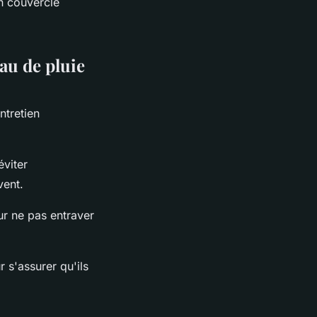
un couvercle
eau de pluie
entretien
éviter
vent.
ur ne pas entraver
 s'assurer qu'ils