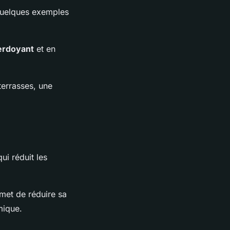
i quelques exemples
verdoyant
et en
 terrasses, une
ui réduit les
met de réduire sa
mique.