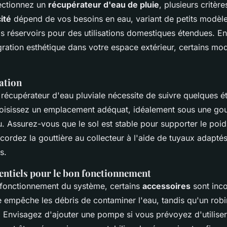
ectionnez un
récupérateur d'eau de pluie
, plusieurs critère
ité
dépend de vos besoins en eau, variant de petits modèle
ds réservoirs pour des utilisations domestiques étendues. En
égration esthétique dans votre espace extérieur, certains mod
lation
n récupérateur d'eau pluviale nécessite de suivre quelques é
oisissez un emplacement adéquat, idéalement sous une gout
u. Assurez-vous que le sol est stable pour supporter le poid
ccordez la gouttière au collecteur à l'aide de tuyaux adaptés,
s.
entiels pour le bon fonctionnement
 fonctionnement du système, certains
accessoires
sont inc
tre empêche les débris de contaminer l'eau, tandis qu'un rob
e. Envisagez d'ajouter une pompe si vous prévoyez d'utiliser l